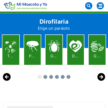
Dirofilaria
Elige un parásito
TODOS
PULGAS
GARRAPATAS
DIROFILARIA
GUSANOS
Previous
Next