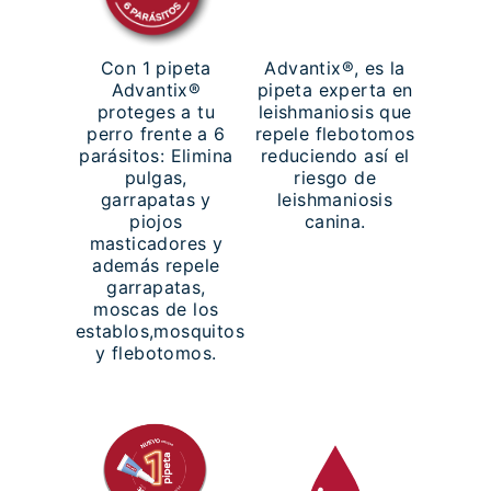
Con 1 pipeta
Advantix®, es la
Advantix®
pipeta experta en
proteges a tu
leishmaniosis que
perro frente a 6
repele flebotomos
parásitos: Elimina
reduciendo así el
pulgas,
riesgo de
garrapatas y
leishmaniosis
piojos
canina.
masticadores y
además repele
garrapatas,
moscas de los
establos,mosquitos
y flebotomos.