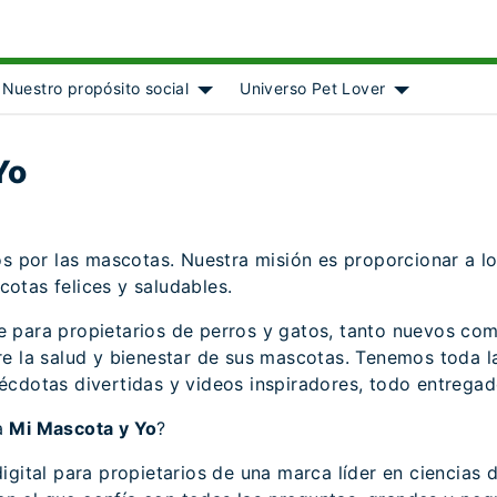
Nuestro propósito social
Universo Pet Lover
ject]
 submenu for [object Object]
Show submenu for [object Object]
Show submenu
Yo
 por las mascotas. Nuestra misión es proporcionar a l
otas felices y saludables.
e para propietarios de perros y gatos, tanto nuevos c
re la salud y bienestar de sus mascotas. Tenemos toda l
écdotas divertidas y videos inspiradores, todo entregado
a
Mi Mascota y Yo
?
digital para propietarios de una marca líder en ciencias 