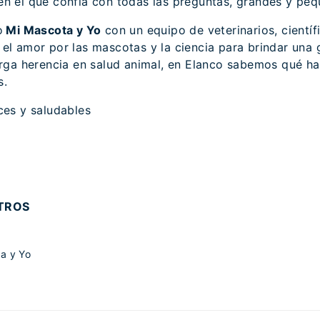
n el que confía con todas las preguntas, grandes y peq
o
Mi Mascota y Yo
con un equipo de veterinarios, cientí
l amor por las mascotas y la ciencia para brindar una 
arga herencia en salud animal, en Elanco sabemos qué ha
s.
ces y saludables
TROS
a y Yo