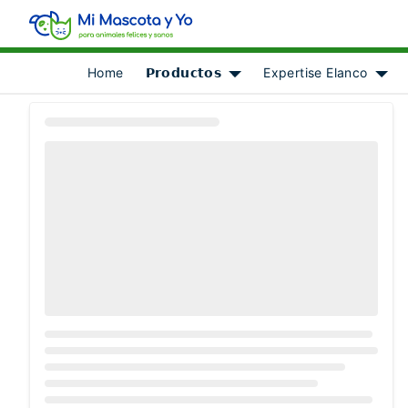
Home
𝗣𝗿𝗼𝗱𝘂𝗰𝘁𝗼𝘀
Expertise Elanco
Show submenu for [object Ob
Show