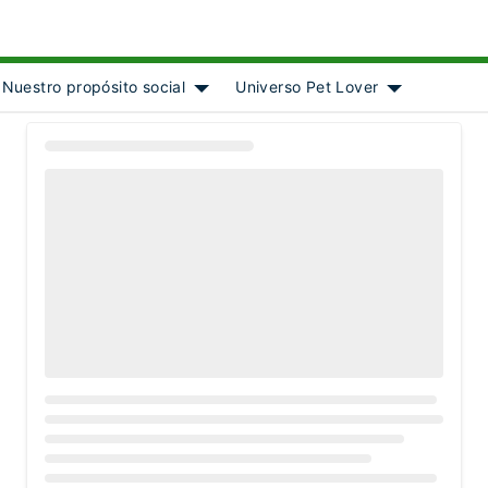
Nuestro propósito social
Universo Pet Lover
ject]
 submenu for [object Object]
Show submenu for [object Object]
Show submenu