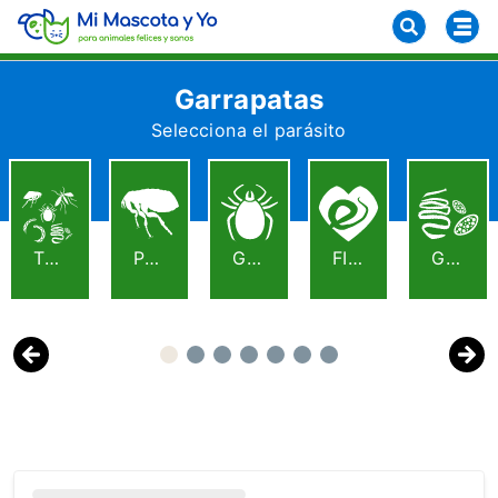
Garrapatas
Selecciona el parásito
TODOS
PULGAS
GARRAPATAS
FILARIA
GUSANOS
Previous
Next