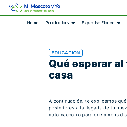
Home
𝗣𝗿𝗼𝗱𝘂𝗰𝘁𝗼𝘀
Expertise Elanco
Show submenu for [object Ob
Show
EDUCACIÓN
Qué esperar al 
casa
A continuación, te explicamos qué
posteriores a la llegada de tu nue
gato cachorro para que ambos disf