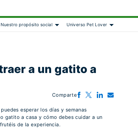
Nuestro propósito social
Universo Pet Lover
ject]
 submenu for [object Object]
Show submenu for [object Object]
Show submenu
traer a un gatito a
Comparte
 puedes esperar los días y semanas
vo gatito a casa y cómo debes cuidar a un
rutéis de la experiencia.