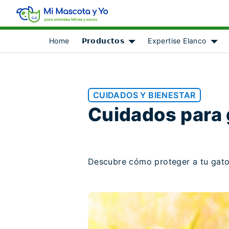
Home
𝗣𝗿𝗼𝗱𝘂𝗰𝘁𝗼𝘀
Expertise Elanco
Show submenu for [object Ob
Show
CUIDADOS Y BIENESTAR
Cuidados para 
Descubre cómo proteger a tu gato 