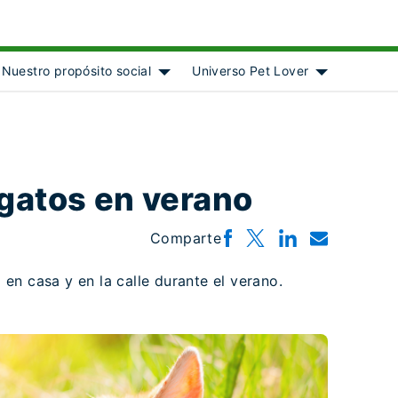
Nuestro propósito social
Universo Pet Lover
ject]
 submenu for [object Object]
Show submenu for [object Object]
Show submenu
gatos en verano
Comparte
en casa y en la calle durante el verano.